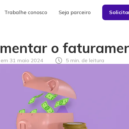
Trabalhe conosco
Seja parceiro
Solicit
mentar o faturame
 em 31 maio 2024
5 min. de leitura