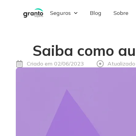
Seguros
Blog
Sobre
Pular
para
o
conteúdo
Saiba como au
Criado em
02/06/2023
Atualizado