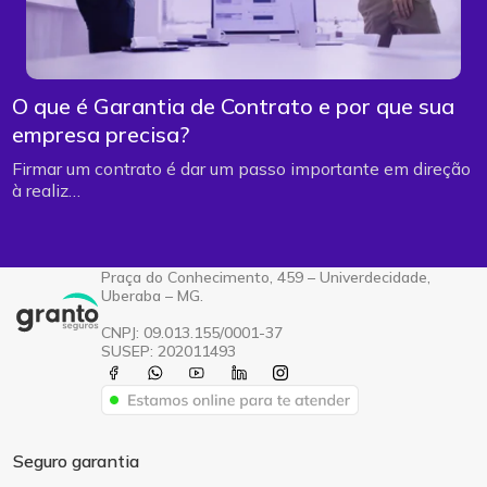
O que é Garantia de Contrato e por que sua
empresa precisa?
Firmar um contrato é dar um passo importante em direção
à realiz…
Praça do Conhecimento, 459 – Univerdecidade,
Uberaba – MG.
CNPJ: 09.013.155/0001-37
SUSEP: 202011493
Seguro garantia