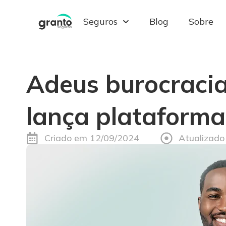
Seguros
Blog
Sobre
Pular
para
o
conteúdo
Adeus burocracia,
lança plataforma
Criado em
12/09/2024
Atualizado