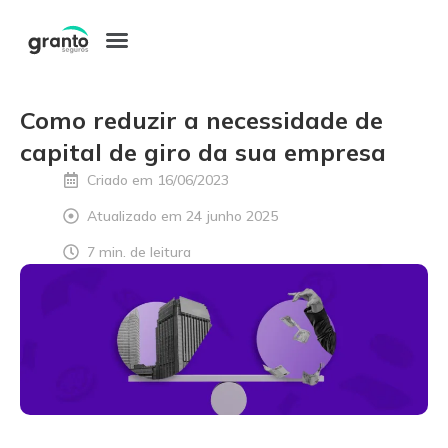
Pular
para
o
Como reduzir a necessidade de
conteúdo
capital de giro da sua empresa
Criado em
16/06/2023
Atualizado em 24 junho 2025
7 min. de leitura