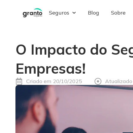
Seguros
Blog
Sobre
Pular
para
o
conteúdo
O Impacto do Se
Empresas!
Criado em
20/10/2025
Atualizado