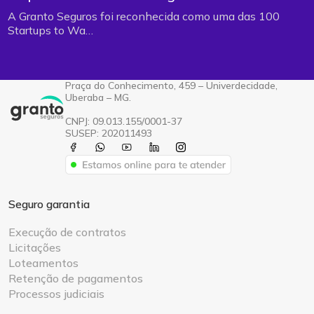
A Granto Seguros foi reconhecida como uma das 100
Startups to Wa…
Praça do Conhecimento, 459 – Univerdecidade,
Uberaba – MG.
CNPJ: 09.013.155/0001-37
SUSEP: 202011493
Seguro garantia
Execução de contratos
Licitações
Loteamentos
Retenção de pagamentos
Processos judiciais