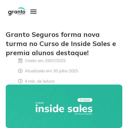
Pular
para
o
Granto Seguros forma nova
conteúdo
turma no Curso de Inside Sales e
premia alunos destaque!
Criado em
29/07/2025
Atualizado em 30 julho 2025
4 min. de leitura