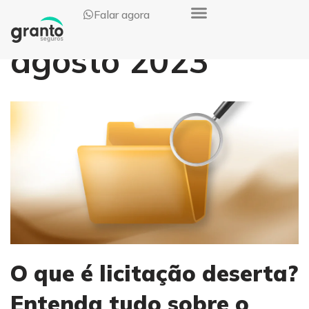
Falar agora
Pular
agosto 2023
para
o
conteúdo
O que é licitação deserta?
Entenda tudo sobre o