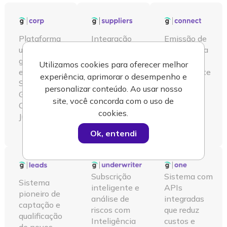
Plataforma
Integração
Emissão de
unificada de
para cadeias
apólices via
gestão e
de
APIs
Utilizamos cookies para oferecer melhor
emissão de
suprimentos
diretamente
experiência, aprimorar o desempenho e
Seguro
de forma
na jornada
personalizar conteúdo. Ao usar nosso
Garantia
democrática
do cliente!
site, você concorda com o uso de
Contratual e
e sem riscos!
cookies.
Judicial.
Ok, entendi
Subscrição
Sistema com
Sistema
inteligente e
APIs
pioneiro de
análise de
integradas
captação e
riscos com
que reduz
qualificação
Inteligência
custos e