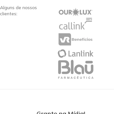
Alguns de nossos
clientes:
Granto na Mídia!