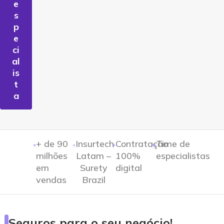
e
s
p
e
ci
al
is
t
a
+ de 90
Insurtech
Contratação
Time de
milhões
Latam –
100%
especialistas
em
Surety
digital
vendas
Brazil
Seguros para o seu negócio!