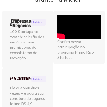
Matéria
100 Startups to
Watch: seleção dos
Confira nossa
negócios mais
participação no
promissores do
programa Primo Rico
ecossistema de
Startups
inovação.
Matéria
Ele quebrou duas
vezes – e agora sua
corretora de seguros
fatura R$ 4,9