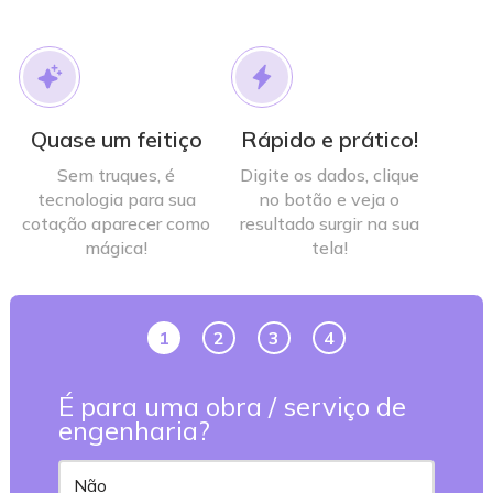
Quase um feitiço
Rápido e prático!
Sem truques, é
Digite os dados, clique
tecnologia para sua
no botão e veja o
cotação aparecer como
resultado surgir na sua
mágica!
tela!
1
2
3
4
É para uma obra / serviço de
engenharia?